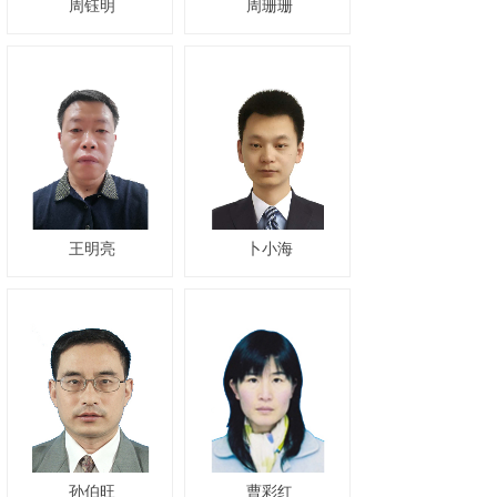
周钰明
周珊珊
王明亮
卜小海
孙伯旺
曹彩红