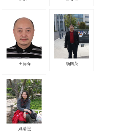
王德春
杨国英
姚清照