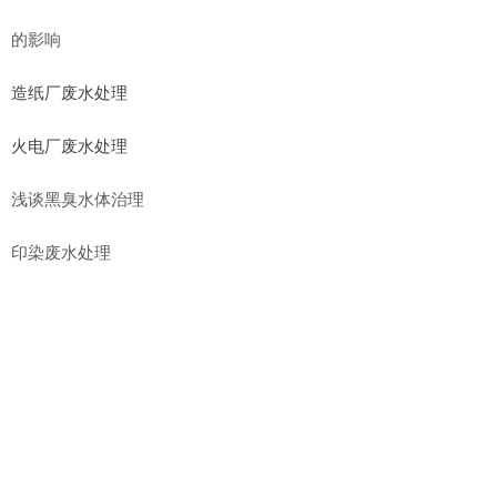
的影响
造纸厂废水处理
火电厂废水处理
浅谈黑臭水体治理
印染废水处理
制糖废水处理
浅谈城镇污水处理技术
COD与BOD
电镀废水除镍